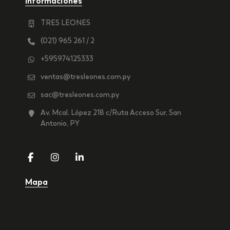
Informaciones
TRES LEONES
(021) 965 261 / 2
+595974125333
ventas@tresleones.com.py
sac@tresleones.com.py
Av. Mcal. López 218 c/Ruta Acceso Sur, San
Antonio, PY
Mapa